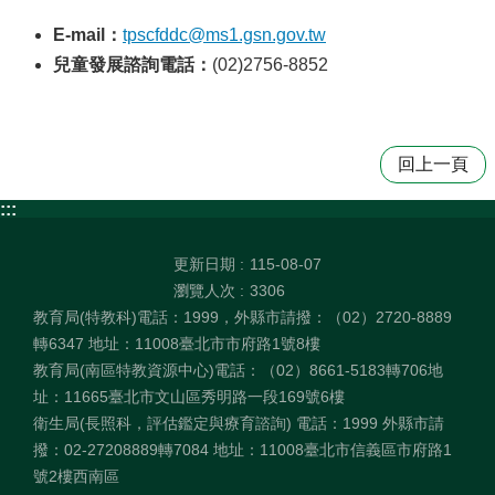
E-mail：
tpscfddc@ms1.gsn.gov.tw
兒童發展諮詢電話：
(02)2756-8852
回上一頁
:::
更新日期
115-08-07
瀏覽人次
3306
教育局(特教科)電話：1999，外縣市請撥：（02）2720-8889
轉6347 地址：11008臺北市市府路1號8樓
教育局(南區特教資源中心)電話：（02）8661-5183轉706地
址：11665臺北市文山區秀明路一段169號6樓
衛生局(長照科，評估鑑定與療育諮詢) 電話：1999 外縣市請
撥：02-27208889轉7084 地址：11008臺北市信義區市府路1
號2樓西南區